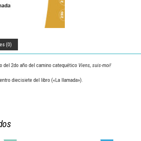
es (0)
ro del 2do año del camino catequético
Viens, suis-moi!
tro diecisiete del libro («La llamada»).
dos