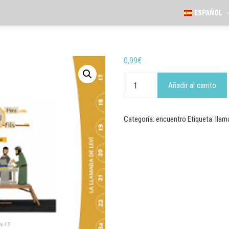
ESPAÑOL
0,99
€
"Permaneced
en
Añadir al carrito
mi
amor"
-
Encuentro
Categoría:
encuentro
Etiqueta:
llam
17
cantidad