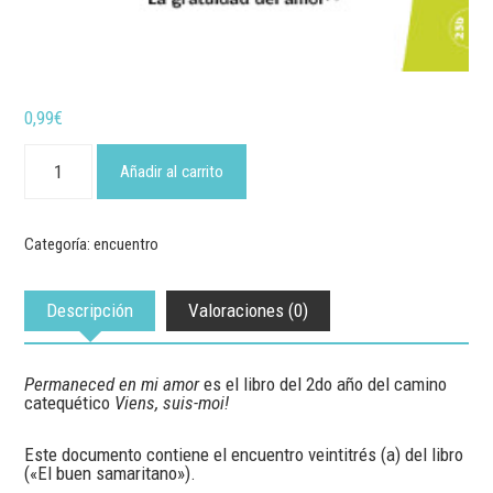
0,99
€
"Permaneced
en
Añadir al carrito
mi
amor"
-
Encuentro
Categoría:
encuentro
23a
cantidad
Descripción
Valoraciones (0)
Permaneced en mi amor
es el libro del 2do año del camino
catequético
Viens, suis-moi!
Este documento contiene el encuentro veintitrés (a) del libro
(«El buen samaritano»).