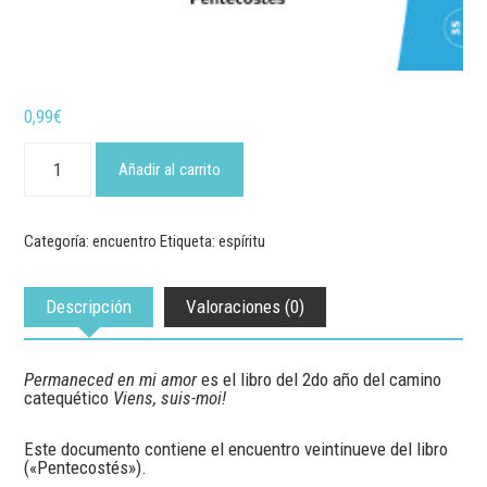
0,99
€
"Permaneced
en
Añadir al carrito
mi
amor"
-
Encuentro
Categoría:
encuentro
Etiqueta:
espíritu
29
cantidad
Descripción
Valoraciones (0)
Permaneced en mi amor
es el libro del 2do año del camino
catequético
Viens, suis-moi!
Este documento contiene el encuentro veintinueve del libro
(«Pentecostés»).