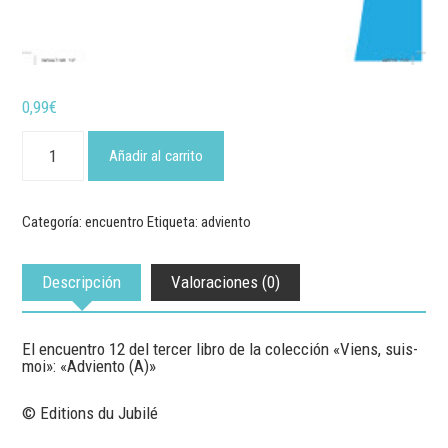
0,99
€
"Tú
tienes
Añadir al carrito
palabras
de
vida
eterna"
Categoría:
encuentro
Etiqueta:
adviento
-
Encuentro
12
Descripción
Valoraciones (0)
cantidad
El encuentro 12 del tercer libro de la colección «Viens, suis-
moi»: «Adviento (A)»
© Editions du Jubilé