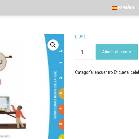
ESPAÑOL
0,99
€
"Vivid
como
Añadir al carrito
hijos
de
la
luz"
Categoría:
encuentro
Etiqueta:
cele
-
Celebración
de
inicio
cantidad