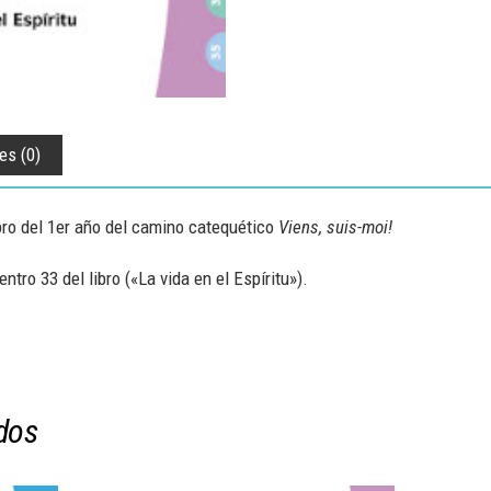
es (0)
bro del 1er año del camino catequético
Viens, suis-moi!
tro 33 del libro («La vida en el Espíritu»).
dos