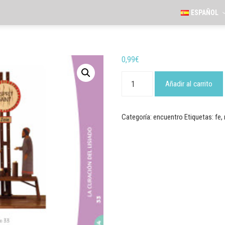
ESPAÑOL
0,99
€
"Vivid
como
Añadir al carrito
hijos
de
la
luz"
Categoría:
encuentro
Etiquetas:
fe
,
-
Encuentro
33
cantidad