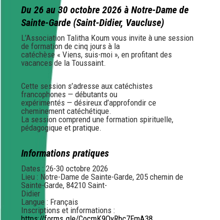
Du 26 au 30 octobre 2026 à Notre-Dame de
Sainte-Garde (Saint-Didier, Vaucluse)
L’Association Talitha Koum vous invite à une session
de formation de cinq jours à la
catéchèse « Viens, suis-moi », en profitant des
vacances de la Toussaint.
Cette session s’adresse aux catéchistes
francophones — débutants ou
expérimentés — désireux d’approfondir ce
cheminement catéchétique.
La session comprend une formation spirituelle,
pédagogique et pratique.
Informations pratiques
Dates : 26-30 octobre 2026
Lieu : Notre-Dame de Sainte-Garde, 205 chemin de
Sainte-Garde, 84210 Saint-
Didier
Langue : Français
Inscriptions et informations :
https://forms.gle/CocmK9QyRbc7FmA38