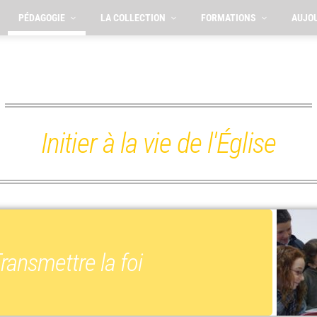
PÉDAGOGIE
LA COLLECTION
FORMATIONS
AUJOU
Initier à la vie de l'Église
ransmettre la foi