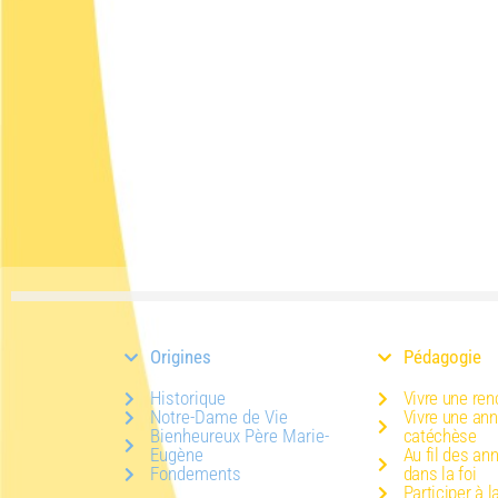
Origines
Pédagogie
Historique
Vivre une ren
Notre-Dame de Vie
Vivre une an
Bienheureux Père Marie-
catéchèse
Eugène
Au fil des an
Fondements
dans la foi
Participer à l