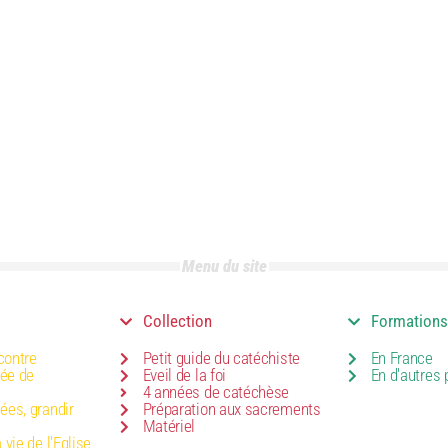
Menu du site
Collection
Formations
contre
Petit guide du catéchiste
En France
née de
Eveil de la foi
En d'autres 
4 années de catéchèse
nées, grandir
Préparation aux sacrements
Matériel
a vie de l'Eglise