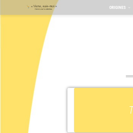
ORIGINES
T