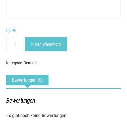
0,99
€
K17
-
In den Warenkorb
Jesus
wirkt
Wunder
Menge
Kategorie:
Deutsch
Bewertungen (0)
Bewertungen
Es gibt noch keine Bewertungen.