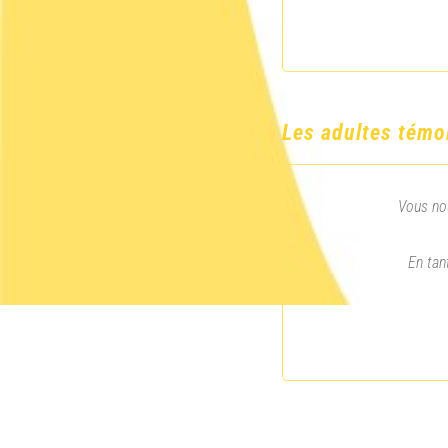
Les adultes témo
Vous nou
En tan