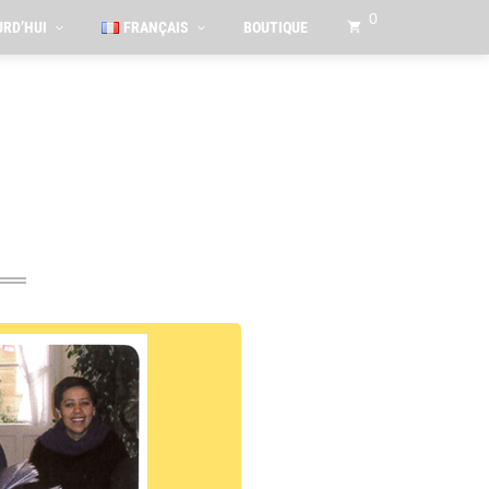
0
RD’HUI
FRANÇAIS
BOUTIQUE