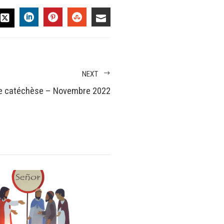
EBOOK
LINKEDIN
PINTEREST
STUMBLEUPON
EMAIL
TWITTER
NEXT
e catéchèse – Novembre 2022