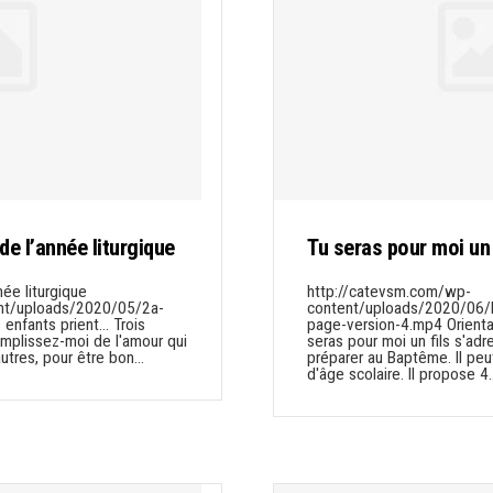
de l’année liturgique
Tu seras pour moi un 
née liturgique
http://catevsm.com/wp-
nt/uploads/2020/05/2a-
content/uploads/2020/06/B
nfants prient... Trois
page-version-4.mp4 Orienta
emplissez-moi de l'amour qui
seras pour moi un fils s'ad
utres, pour être bon…
préparer au Baptême. Il peu
d'âge scolaire. Il propose 4