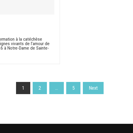
ormation à la catéchèse
Signes vivants de l’amour de
26 à Notre-Dame de Sainte-
1
2
…
5
Next