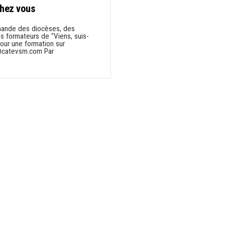
chez vous
mande des diocèses, des
es formateurs de "Viens, suis-
our une formation sur
t@catevsm.com Par