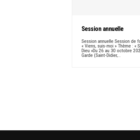
Session annuelle
Session annuelle Session de f
« Viens, suis-moi » Thème : « 
Dieu »Du 26 au 30 octobre 20
Garde (Saint-Didier,…
Pagination
des
publications