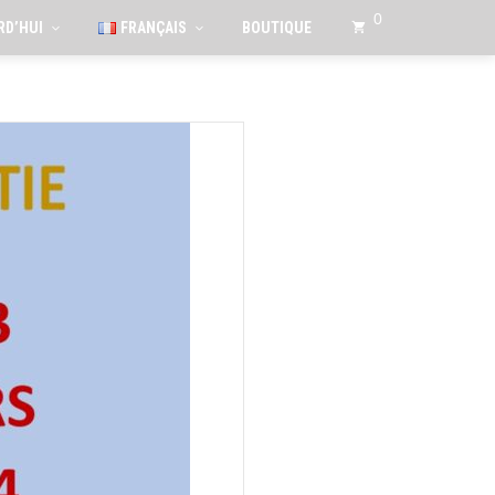
0
RD’HUI
FRANÇAIS
BOUTIQUE