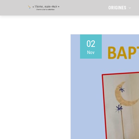
ORIGINES
02
Nov